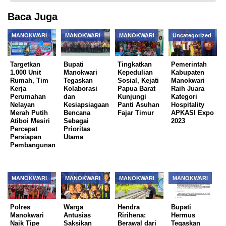
Baca Juga
MANOKWARI
MANOKWARI
MANOKWARI
Uncategorized
Targetkan
Bupati
Tingkatkan
Pemerintah
1.000 Unit
Manokwari
Kepedulian
Kabupaten
Rumah, Tim
Tegaskan
Sosial, Kejati
Manokwari
Kerja
Kolaborasi
Papua Barat
Raih Juara
Perumahan
dan
Kunjungi
Kategori
Nelayan
Kesiapsiagaan
Panti Asuhan
Hospitality
Merah Putih
Bencana
Fajar Timur
APKASI Expo
Atiboi Mesiri
Sebagai
2023
Percepat
Prioritas
Persiapan
Utama
Pembangunan
MANOKWARI
MANOKWARI
MANOKWARI
MANOKWARI
Polres
Warga
Hendra
Bupati
Manokwari
Antusias
Ririhena:
Hermus
Naik Tipe
Saksikan
Berawal dari
Tegaskan