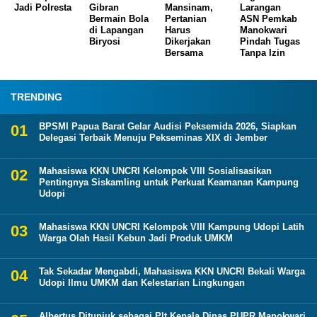
Jadi Polresta
Gibran
Mansinam,
Larangan
Bermain Bola
Pertanian
ASN Pemkab
di Lapangan
Harus
Manokwari
Biryosi
Dikerjakan
Pindah Tugas
Bersama
Tanpa Izin
TRENDING
BPSMI Papua Barat Gelar Audisi Peksemida 2026, Siapkan
Delegasi Terbaik Menuju Pekseminas XIX di Jember
Mahasiswa KKN UNCRI Kelompok VIII Sosialisasikan
Pentingnya Siskamling untuk Perkuat Keamanan Kampung
Udopi
Mahasiswa KKN UNCRI Kelompok VIII Kampung Udopi Latih
Warga Olah Hasil Kebun Jadi Produk UMKM
Tak Sekadar Mengabdi, Mahasiswa KKN UNCRI Bekali Warga
Udopi Ilmu UMKM dan Kelestarian Lingkungan
Albertus Ditunjuk sebagai Plt Kepala Dinas PUPR Manokwari