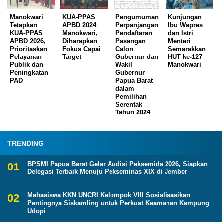
Manokwari
KUA-PPAS
Pengumuman
Kunjungan
Tetapkan
APBD 2024
Perpanjangan
Ibu Wapres
KUA-PPAS
Manokwari,
Pendaftaran
dan Istri
APBD 2026,
Diharapkan
Pasangan
Menteri
Prioritaskan
Fokus Capai
Calon
Semarakkan
Pelayanan
Target
Gubernur dan
HUT ke-127
Publik dan
Wakil
Manokwari
Peningkatan
Gubernur
PAD
Papua Barat
dalam
Pemilihan
Serentak
Tahun 2024
TRENDING
BPSMI Papua Barat Gelar Audisi Peksemida 2026, Siapkan
Delegasi Terbaik Menuju Pekseminas XIX di Jember
Mahasiswa KKN UNCRI Kelompok VIII Sosialisasikan
Pentingnya Siskamling untuk Perkuat Keamanan Kampung
Udopi