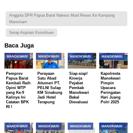
Anggota DPR Papua Barat Nakeus Muid Reses Ke Kampung
Mansinam
Serap Aspirasi Konstituen
Baca Juga
MANOKWARI
MANOKWARI
MANOKWARI
MANOKWARI
Pemprov
Perayaan
Siap-siap!
Kapolresta
Papua Barat
Satu Abad
Kinerja
Manokwari
Kembali Raih
Aitumeri PT.
Pejabat
Pimpin
Opini WTP
PELNI Sulap
Pemkab
Upacara
yang Ke-9
KM Sinabung
Manokwari
Peringatan
Kalinya Ini
Jadi Hotel
Bakal
Hari Juang
Catatan BPK
Terapung
Dievaluasi
Polri 2025
RI !
MANOKWARI
MANOKWARI
MANOKWARI
MANOKWARI