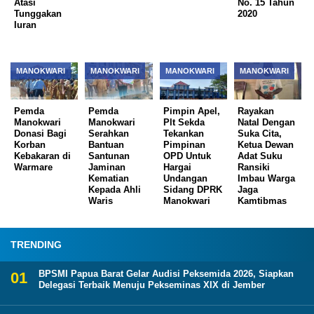
Atasi
No. 15 Tahun
Tunggakan
2020
Iuran
MANOKWARI
MANOKWARI
MANOKWARI
MANOKWARI
Pemda
Pemda
Pimpin Apel,
Rayakan
Manokwari
Manokwari
Plt Sekda
Natal Dengan
Donasi Bagi
Serahkan
Tekankan
Suka Cita,
Korban
Bantuan
Pimpinan
Ketua Dewan
Kebakaran di
Santunan
OPD Untuk
Adat Suku
Warmare
Jaminan
Hargai
Ransiki
Kematian
Undangan
Imbau Warga
Kepada Ahli
Sidang DPRK
Jaga
Waris
Manokwari
Kamtibmas
TRENDING
BPSMI Papua Barat Gelar Audisi Peksemida 2026, Siapkan
Delegasi Terbaik Menuju Pekseminas XIX di Jember