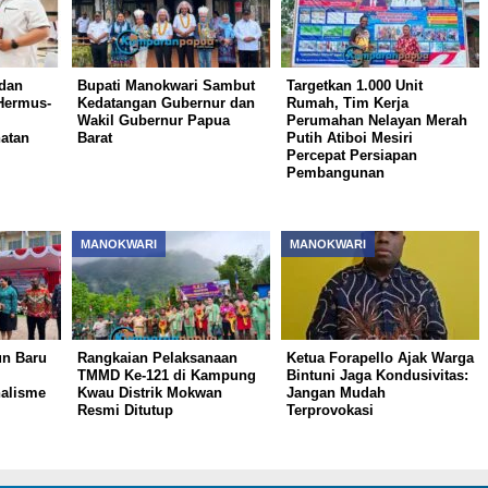
 dan
Bupati Manokwari Sambut
Targetkan 1.000 Unit
Hermus-
Kedatangan Gubernur dan
Rumah, Tim Kerja
Wakil Gubernur Papua
Perumahan Nelayan Merah
atan
Barat
Putih Atiboi Mesiri
Percepat Persiapan
Pembangunan
MANOKWARI
MANOKWARI
n Baru
Rangkaian Pelaksanaan
Ketua Forapello Ajak Warga
TMMD Ke-121 di Kampung
Bintuni Jaga Kondusivitas:
nalisme
Kwau Distrik Mokwan
Jangan Mudah
Resmi Ditutup
Terprovokasi