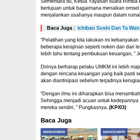
Sementara itu, Ketua Yayasan suara Rimba P
bertujuan untuk bagaimana menaikan omset
menjalankan usahanya maupun dalam rumah
Baca Juga :
Ichiban Sushi Dan Ta Wan
“Pelatihan yang kita lakukan ini kebanyak
beberapa kerajinan seperti noken dan dari
lebih tahu tentang pembukuan keuangan, ” J
Dirinya berharap pelaku UMKM ini lebih ma
dengan rencana keuangan yang baik pasti se
akan diantisipasi sebelum terjadinya kerugia
“Dengan ilmu ini diharapkan bisa menambah i
Sehingga menjadi acuan untuk kedepannya 
mereka sendiri, ” Pungkasnya.
(KP/03)
Baca Juga
MANOKWARI
MANOKWARI