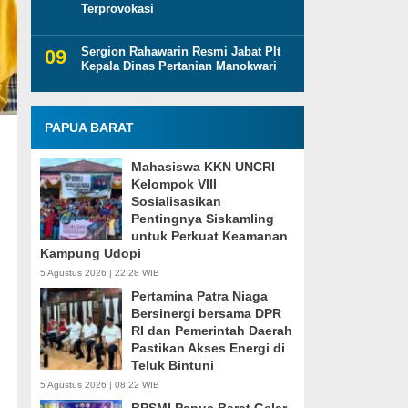
Terprovokasi
Sergion Rahawarin Resmi Jabat Plt
Kepala Dinas Pertanian Manokwari
PAPUA BARAT
Mahasiswa KKN UNCRI
Kelompok VIII
Sosialisasikan
Pentingnya Siskamling
untuk Perkuat Keamanan
Kampung Udopi
5 Agustus 2026 | 22:28 WIB
Pertamina Patra Niaga
Bersinergi bersama DPR
RI dan Pemerintah Daerah
Pastikan Akses Energi di
Teluk Bintuni
5 Agustus 2026 | 08:22 WIB