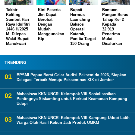
Takbir
Kini Peserta
Bupati
Bantuan
Keliling
Jkn Dapat
Hermus
Pangan Beras
Sambut Hari
Berobat
Launching
Tahap Ke- 2
Raya Idulfitri
Dengan
Baksos
Kepada
1446 H/2025
Mudah
Operasi
32.919
M, Dilepas
Menggunakan
Katarak,
Penerima
Wakil Bupati
Ktp
Panitia Target
Mulai
Manokwari
150 Orang
Disalurkan
TRENDING
BPSMI Papua Barat Gelar Audisi Peksemida 2026, Siapkan
Delegasi Terbaik Menuju Pekseminas XIX di Jember
Mahasiswa KKN UNCRI Kelompok VIII Sosialisasikan
Pentingnya Siskamling untuk Perkuat Keamanan Kampung
Udopi
Mahasiswa KKN UNCRI Kelompok VIII Kampung Udopi Latih
Warga Olah Hasil Kebun Jadi Produk UMKM