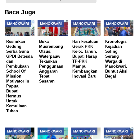
Baca Juga
MANOKWARI
MANOKWARI
MANOKWARI
MANOKWARI
Resmikan
Buka
Hari kesatuan
Kronologis
Gedung
Musrenbang
Gerak PKK
Kejadian
Serba Guna
Otsus,
Ke-51 Tahun,
Saling
GPDI Betesda
Waterpauw
Bupati Harap
Serang
dan
Tekankan
TP-PKK
Warga di
Pembukaan
Penggunaan
Mampu
Manokwari,
School Of
Anggaran
Kembangkan
Buntut Aksi
Mission
Tepat
Inovasi Baru
Begal
Motivator In
Sasaran
Papua,
Bupati
Hermus :
Untuk
Kemuliaan
Tuhan
MANOKWARI
MANOKWARI
MANOKWARI
MANOKWARI