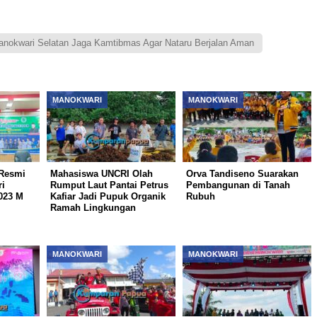
anokwari Selatan Jaga Kamtibmas Agar Nataru Berjalan Aman
MANOKWARI
MANOKWARI
Resmi
Mahasiswa UNCRI Olah
Orva Tandiseno Suarakan
i
Rumput Laut Pantai Petrus
Pembangunan di Tanah
2023 M
Kafiar Jadi Pupuk Organik
Rubuh
Ramah Lingkungan
MANOKWARI
MANOKWARI