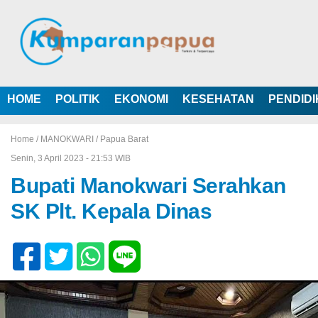
HOME
POLITIK
EKONOMI
KESEHATAN
PENDID
Home /
MANOKWARI
/
Papua Barat
Senin, 3 April 2023 - 21:53 WIB
Bupati Manokwari Serahkan
SK Plt. Kepala Dinas