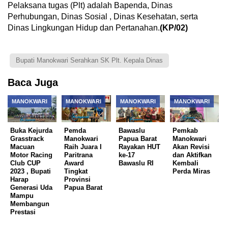
Pelaksana tugas (Plt) adalah Bapenda, Dinas
Perhubungan, Dinas Sosial , Dinas Kesehatan, serta
Dinas Lingkungan Hidup dan Pertanahan.
(KP/02)
Bupati Manokwari Serahkan SK Plt. Kepala Dinas
Baca Juga
MANOKWARI
MANOKWARI
MANOKWARI
MANOKWARI
Buka Kejurda
Pemda
Bawaslu
Pemkab
Grasstrack
Manokwari
Papua Barat
Manokwari
Macuan
Raih Juara I
Rayakan HUT
Akan Revisi
Motor Racing
Paritrana
ke-17
dan Aktifkan
Club CUP
Award
Bawaslu RI
Kembali
2023 , Bupati
Tingkat
Perda Miras
Harap
Provinsi
Generasi Uda
Papua Barat
Mampu
Membangun
Prestasi