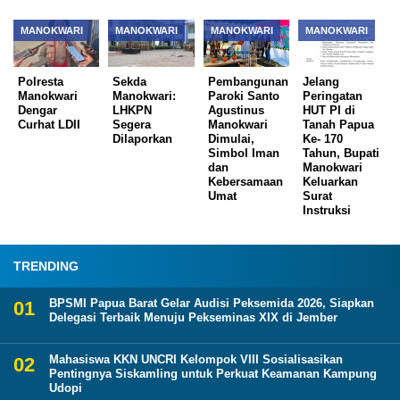
MANOKWARI
MANOKWARI
MANOKWARI
MANOKWARI
Polresta
Sekda
Pembangunan
Jelang
Manokwari
Manokwari:
Paroki Santo
Peringatan
Dengar
LHKPN
Agustinus
HUT PI di
Curhat LDII
Segera
Manokwari
Tanah Papua
Dilaporkan
Dimulai,
Ke- 170
Simbol Iman
Tahun, Bupati
dan
Manokwari
Kebersamaan
Keluarkan
Umat
Surat
Instruksi
TRENDING
BPSMI Papua Barat Gelar Audisi Peksemida 2026, Siapkan
Delegasi Terbaik Menuju Pekseminas XIX di Jember
Mahasiswa KKN UNCRI Kelompok VIII Sosialisasikan
Pentingnya Siskamling untuk Perkuat Keamanan Kampung
Udopi