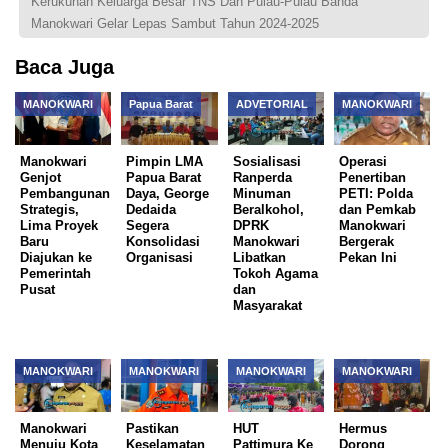
Kerukunan Keluarga Besar TNS Dan Pulau-Pulau Banda
Manokwari Gelar Lepas Sambut Tahun 2024-2025
Baca Juga
MANOKWARI
Papua Barat
ADVETORIAL
MANOKWARI
Manokwari
Pimpin LMA
Sosialisasi
Operasi
Genjot
Papua Barat
Ranperda
Penertiban
Pembangunan
Daya, George
Minuman
PETI: Polda
Strategis,
Dedaida
Beralkohol,
dan Pemkab
Lima Proyek
Segera
DPRK
Manokwari
Baru
Konsolidasi
Manokwari
Bergerak
Diajukan ke
Organisasi
Libatkan
Pekan Ini
Pemerintah
Tokoh Agama
Pusat
dan
Masyarakat
MANOKWARI
MANOKWARI
MANOKWARI
MANOKWARI
Manokwari
Pastikan
HUT
Hermus
Menuju Kota
Keselamatan
Pattimura Ke
Dorong