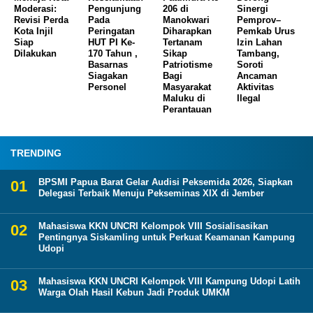
Moderasi:
Pengunjung
206 di
Sinergi
Revisi Perda
Pada
Manokwari
Pemprov–
Kota Injil
Peringatan
Diharapkan
Pemkab Urus
Siap
HUT PI Ke-
Tertanam
Izin Lahan
Dilakukan
170 Tahun ,
Sikap
Tambang,
Basarnas
Patriotisme
Soroti
Siagakan
Bagi
Ancaman
Personel
Masyarakat
Aktivitas
Maluku di
Ilegal
Perantauan
TRENDING
BPSMI Papua Barat Gelar Audisi Peksemida 2026, Siapkan
Delegasi Terbaik Menuju Pekseminas XIX di Jember
Mahasiswa KKN UNCRI Kelompok VIII Sosialisasikan
Pentingnya Siskamling untuk Perkuat Keamanan Kampung
Udopi
Mahasiswa KKN UNCRI Kelompok VIII Kampung Udopi Latih
Warga Olah Hasil Kebun Jadi Produk UMKM