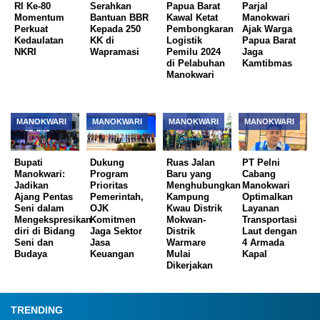
RI Ke-80
Serahkan
Papua Barat
Parjal
Momentum
Bantuan BBR
Kawal Ketat
Manokwari
Perkuat
Kepada 250
Pembongkaran
Ajak Warga
Kedaulatan
KK di
Logistik
Papua Barat
NKRI ‎
Wapramasi
Pemilu 2024
Jaga
di Pelabuhan
Kamtibmas
Manokwari
MANOKWARI
MANOKWARI
MANOKWARI
MANOKWARI
Bupati
Dukung
Ruas Jalan
PT Pelni
Manokwari:
Program
Baru yang
Cabang
Jadikan
Prioritas
Menghubungkan
Manokwari
Ajang Pentas
Pemerintah,
Kampung
Optimalkan
Seni dalam
OJK
Kwau Distrik
Layanan
Mengekspresikan
Komitmen
Mokwan-
Transportasi
diri di Bidang
Jaga Sektor
Distrik
Laut dengan
Seni dan
Jasa
Warmare
4 Armada
Budaya
Keuangan
Mulai
Kapal
Dikerjakan
TRENDING