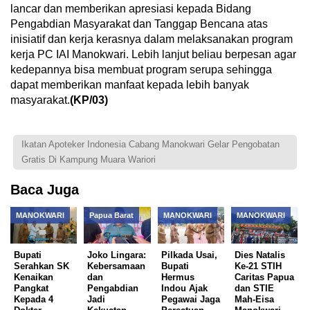
lancar dan memberikan apresiasi kepada Bidang
Pengabdian Masyarakat dan Tanggap Bencana atas
inisiatif dan kerja kerasnya dalam melaksanakan program
kerja PC IAI Manokwari. Lebih lanjut beliau berpesan agar
kedepannya bisa membuat program serupa sehingga
dapat memberikan manfaat kepada lebih banyak
masyarakat.
(KP/03)
Ikatan Apoteker Indonesia Cabang Manokwari Gelar Pengobatan
Gratis Di Kampung Muara Wariori
Baca Juga
MANOKWARI
Papua Barat
MANOKWARI
MANOKWARI
Bupati
Joko Lingara:
Pilkada Usai,
Dies Natalis
Serahkan SK
Kebersamaan
Bupati
Ke-21 STIH
Kenaikan
dan
Hermus
Caritas Papua
Pangkat
Pengabdian
Indou Ajak
dan STIE
Kepada 4
Jadi
Pegawai Jaga
Mah-Eisa