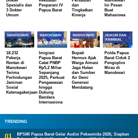
Dokter
Kekuatan
Persatuan
Manokwari
Spesialis dan
Pesparani IV
dan
Ini Pesan
3 Dokter
Papua Barat
Tingkatkan
Buat
Umum
Kinerja
Mahasiswa
MANOKWARI
MANOKWARI
MANOKWARI
HUKUM DAN
KRIMINAL
18.232
Imigrasi
Bupati
Polda Papua
Pekerja
Papua Barat
Hermus Ajak
Barat Ciduk 2
Rentan di
Catat PNBP
Warga Aimasi
Pengoplos
Manokwari
Rp5,2 Miliar
Jaga Hutan
Miras di
Terima
Sepanjang
dan Sumber
Manokwari
Perlindungan
2025, Perkuat
Air Demi
Jaminan
Pengawasan
Generasi
Sosial
hingga
Mendatang
Ketenagakerjaan
Dukung
Bandara
Internasiona
TRENDING
BPSMI Papua Barat Gelar Audisi Peksemida 2026, Siapkan