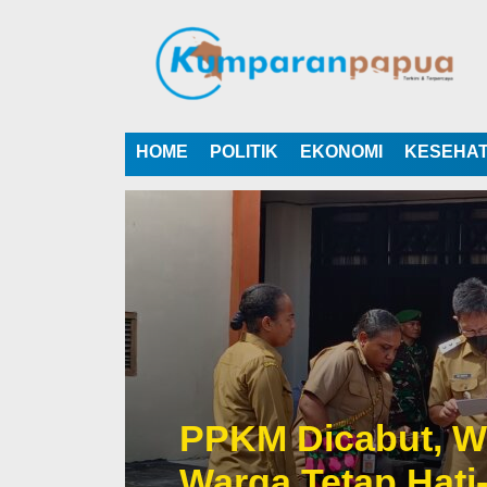
HOME
POLITIK
EKONOMI
KESEHA
PPKM Dicabut, W
Warga Tetap Hati-