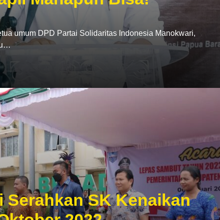
a umum DPD Partai Solidaritas Indonesia Manokwari,
tu…
i Serahkan SK Kenaikan
Oktober 2022