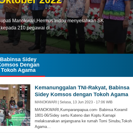
ati Manokwari,Hermus Indou menyerahkan SK
2 kepada 210 pegawai di…
Babinsa Sidey
Komsos Dengan
Tokoh Agama
Kemanunggalan TNI-Rakyat, Babinsa
Sidey Komsos dengan Tokoh Agama
MANOKWARI |
Selasa, 13 Jun 2023 - 17:06 WIB
MANOKWARI,Kumparanpapua.com- Babinsa Koramil
1801-06/Sidey sertu Kateno dan Koptu Karnapi
melaksanakan anjangsana ke rumah Tomi Sinubu,Tokoh
Agama…