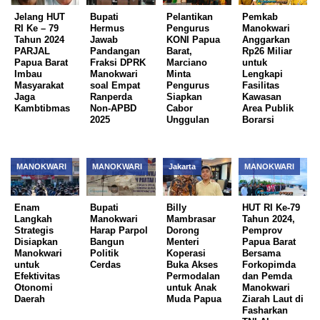
Jelang HUT
Bupati
Pelantikan
Pemkab
RI Ke – 79
Hermus
Pengurus
Manokwari
Tahun 2024
Jawab
KONI Papua
Anggarkan
PARJAL
Pandangan
Barat,
Rp26 Miliar
Papua Barat
Fraksi DPRK
Marciano
untuk
Imbau
Manokwari
Minta
Lengkapi
Masyarakat
soal Empat
Pengurus
Fasilitas
Jaga
Ranperda
Siapkan
Kawasan
Kambtibmas
Non-APBD
Cabor
Area Publik
2025
Unggulan
Borarsi
MANOKWARI
MANOKWARI
Jakarta
MANOKWARI
Enam
Bupati
Billy
HUT RI Ke-79
Langkah
Manokwari
Mambrasar
Tahun 2024,
Strategis
Harap Parpol
Dorong
Pemprov
Disiapkan
Bangun
Menteri
Papua Barat
Manokwari
Politik
Koperasi
Bersama
untuk
Cerdas
Buka Akses
Forkopimda
Efektivitas
Permodalan
dan Pemda
Otonomi
untuk Anak
Manokwari
Daerah
Muda Papua
Ziarah Laut di
Fasharkan