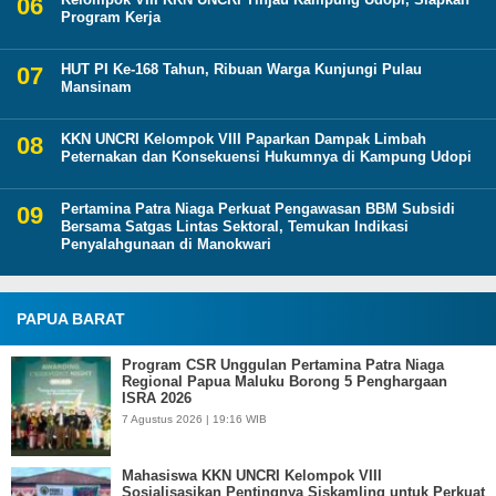
Program Kerja
HUT PI Ke-168 Tahun, Ribuan Warga Kunjungi Pulau
Mansinam
KKN UNCRI Kelompok VIII Paparkan Dampak Limbah
Peternakan dan Konsekuensi Hukumnya di Kampung Udopi
Pertamina Patra Niaga Perkuat Pengawasan BBM Subsidi
Bersama Satgas Lintas Sektoral, Temukan Indikasi
Penyalahgunaan di Manokwari
PAPUA BARAT
Program CSR Unggulan Pertamina Patra Niaga
Regional Papua Maluku Borong 5 Penghargaan
ISRA 2026
7 Agustus 2026 | 19:16 WIB
Mahasiswa KKN UNCRI Kelompok VIII
Sosialisasikan Pentingnya Siskamling untuk Perkuat