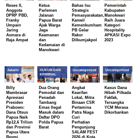
Reses II,
Ketua
Bahas Isu
Pemerintah
Anggota
Parlemen
Strategis
Kabupaten
DPRP PBD,
Jalanan
Pemasyarakatan,
Manokwari
Franky
Papua Barat
Kanwil
Raih Juara
Umpain
Ajak Warga
Kemenkumham
Kategori
Jaring
Jaga
PB Gelar
Hospitality
Asmara di
Keamanan
Rakor
APKASI Expo
Raja Ampat
dan
Dilkumjakpol
2023
Kedamaian di
Manokwari
Jakarta
HUKUM DAN
Uncategorized
Uncategorized
KRIMINAL
Billy
Dua Orang
Angkat
Kasus Dana
Mambrasar
Pemodal dan
Kearifan
Hibah Pilkada
Apresiasi
Penadah
Lokal, Mitra
Fakfak,
Presiden
Tambang
Binaan CSR
Tersangka
Prabowo:
Emas Ilegal
Pertamina
YCM Merasa
Dana Otsus
Masuk dalam
Patra Niaga
Dikorbankan
Papua Naik
Daftar DPO
Curi
Rp12,6 Triliun
Polda Papua
Perhatian
dan Provinsi
Barat
Pengunjung
Papua Utara
SALAM FEST
Resmi
2026 di Kota