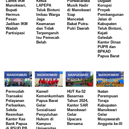
Lantik IKM
Ketua
Purwacaraka
Dugaan
Manokwari,
LAPEPA
Musik Hadir
Korupsi
Bupati
Teluk Bintuni
di Manokwari
Proyek
Hermus
Imbau Warga
Siap
Pembangunan
Pesan
Jaga
Mencetak
Jalan di
Jadikan IKM
Keamanan
Bakat Putra-
Kabupaten
Wadah
dan Tidak
Putri Daerah
Teluk Bintuni,
Partisipasi
Terpengaruh
Kejati
Isu Pemecah
Geledah
Belah
Kantor Dinas
PUPR dan
BPKAD
Papua Barat
MANOKWARI
MANOKWARI
MANOKWARI
MANOKWARI
Permudah
Kanwil
HUT Ke-52
Ikatan
Transaksi
Kemenkumham
Basarnas
Perempuan
Pelayanan
Papua Barat
Tahun 2024,
Toraja
Perbankan,
Gelar
Kantor SAR
Kabupaten
Sekda
Sosialisasi
Manokwari
Manokwari
Resmikan
Penyuluhan
Gelar
Gelar
Kantor Kas
Hukum di
Upacara
Musyawarah
Bank Papua
Kampus
Bersama
Anggota ke-III
di RSUD PB
Universitas