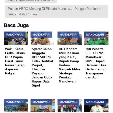
Paslon HERO Menang Di Pilkada Manokwari Dengan Perolehan
Suara 54.977 Suara
Baca Juga
MANOKWARI
MANOKWARI
MANOKWARI
MANOKWARI
Wakil Ketua
Syarat Calon
HUT Kodam
308 Peserta
Fraksi Otsus
Anggota
XVIII Kasuari
Lulus CPNS
DPR Papua
DPRP-DPRK
yang Ke-7 ,
Manokwari
Barat Turun
Tidak Terlibat
Bupati Harap
2021, Bupati
Reses Serap
Parpol,
Kodam
Hermus : Tes
Aspirasi
Thamrin
Menjadi Mitra
Berlangsung
Rakyat
Payapo :
Strategis
Transparan
Jangan Coba
Pemkab
dan Adil
Hapus Data
Manokwari
Sipol
MANOKWARI
MANOKWARI
MANOKWARI
MANOKWARI