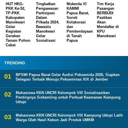
HUT HKG-
Tingkatkan
Mukerda VI
Tim Kerja
PKK Ke-52,
Pengawasan
KAMMI
Pasangan
TP-PKK
Partisipasi
Papua Barat,
BERBUDI
Kabupaten
Dalam
Soroti
Pastikan
Manokwari
Pilkada 2024,
Kolaborasi
Akan
Gelar
Bawaslu
dan
Mendaftar di
Kegiatan
Manokwari
Pemberdayaan
KPU
Gerakan
Gelar
di Tanah
Manokwari
Tanam Pohon
Sosialisasi
Papua
Cabai
TRENDING
BPSMI Papua Barat Gelar Audisi Peksemida 2026, Siapkan
Delegasi Terbaik Menuju Pekseminas XIX di Jember
Mahasiswa KKN UNCRI Kelompok VIII Sosialisasikan
Pentingnya Siskamling untuk Perkuat Keamanan Kampung
Udopi
Mahasiswa KKN UNCRI Kelompok VIII Kampung Udopi Latih
Warga Olah Hasil Kebun Jadi Produk UMKM