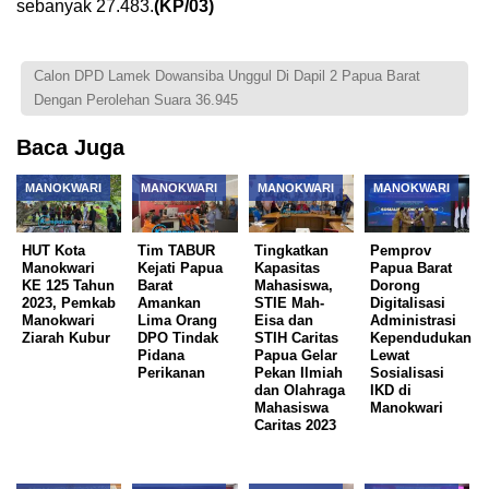
sebanyak 27.483.
(KP/03)
Calon DPD Lamek Dowansiba Unggul Di Dapil 2 Papua Barat
Dengan Perolehan Suara 36.945
Baca Juga
MANOKWARI
MANOKWARI
MANOKWARI
MANOKWARI
HUT Kota
Tim TABUR
Tingkatkan
Pemprov
Manokwari
Kejati Papua
Kapasitas
Papua Barat
KE 125 Tahun
Barat
Mahasiswa,
Dorong
2023, Pemkab
Amankan
STIE Mah-
Digitalisasi
Manokwari
Lima Orang
Eisa dan
Administrasi
Ziarah Kubur
DPO Tindak
STIH Caritas
Kependudukan
Pidana
Papua Gelar
Lewat
Perikanan
Pekan Ilmiah
Sosialisasi
dan Olahraga
IKD di
Mahasiswa
Manokwari
Caritas 2023