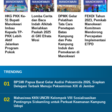
MANOKWARI
MANOKWARI
MANOKWARI
MANOKWARI
HKG PKK Ke-
Lomba Cerita
DPMK Gelar
FEKDI Tahun
51 Bupati
dan Baca
Pelatihan
2023, Pemkab
Manokwari
Indah Alkitab
Tata Cara
Manokwari
Imbau
Meriahkan
Penetapan
Komitmen
Kepada TP-
Paskah 2025
Batas
Mendorong
PKK Lebih
di GKI Efrata
Kampung
Percepatan
Aktif
Wosi
dan Peta
Implementasi
Jalankan
Kampung
ETPD
Program
Induk dan
Pokok
Pemekaran di
Manokwari
TRENDING
BPSMI Papua Barat Gelar Audisi Peksemida 2026, Siapkan
Delegasi Terbaik Menuju Pekseminas XIX di Jember
Mahasiswa KKN UNCRI Kelompok VIII Sosialisasikan
Pentingnya Siskamling untuk Perkuat Keamanan Kampung
Udopi