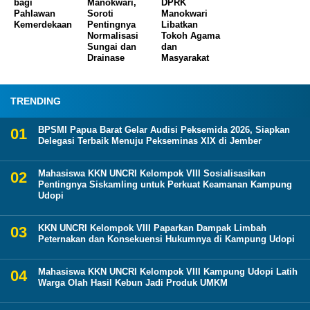
bagi
Manokwari,
DPRK
Pahlawan
Soroti
Manokwari
Kemerdekaan
Pentingnya
Libatkan
Normalisasi
Tokoh Agama
Sungai dan
dan
Drainase
Masyarakat
TRENDING
BPSMI Papua Barat Gelar Audisi Peksemida 2026, Siapkan
Delegasi Terbaik Menuju Pekseminas XIX di Jember
Mahasiswa KKN UNCRI Kelompok VIII Sosialisasikan
Pentingnya Siskamling untuk Perkuat Keamanan Kampung
Udopi
KKN UNCRI Kelompok VIII Paparkan Dampak Limbah
Peternakan dan Konsekuensi Hukumnya di Kampung Udopi
Mahasiswa KKN UNCRI Kelompok VIII Kampung Udopi Latih
Warga Olah Hasil Kebun Jadi Produk UMKM