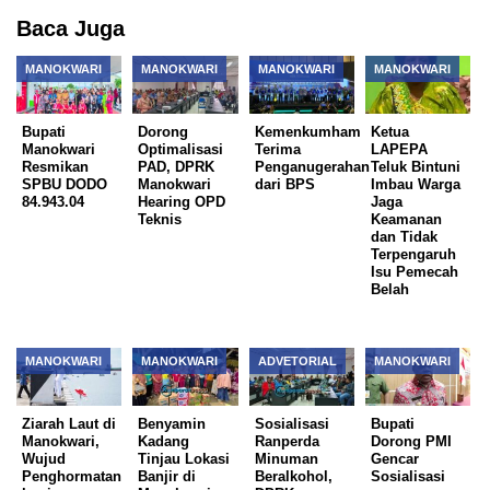
Baca Juga
MANOKWARI
MANOKWARI
MANOKWARI
MANOKWARI
Bupati
Dorong
Kemenkumham
Ketua
Manokwari
Optimalisasi
Terima
LAPEPA
Resmikan
PAD, DPRK
Penganugerahan
Teluk Bintuni
SPBU DODO
Manokwari
dari BPS
Imbau Warga
84.943.04
Hearing OPD
Jaga
Teknis
Keamanan
dan Tidak
Terpengaruh
Isu Pemecah
Belah
MANOKWARI
MANOKWARI
ADVETORIAL
MANOKWARI
Ziarah Laut di
Benyamin
Sosialisasi
Bupati
Manokwari,
Kadang
Ranperda
Dorong PMI
Wujud
Tinjau Lokasi
Minuman
Gencar
Penghormatan
Banjir di
Beralkohol,
Sosialisasi