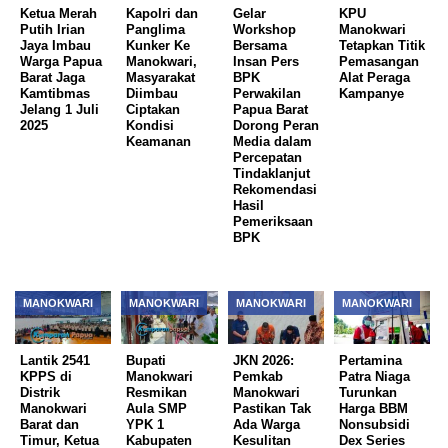
Ketua Merah
Kapolri dan
Gelar
KPU
Putih Irian
Panglima
Workshop
Manokwari
Jaya Imbau
Kunker Ke
Bersama
Tetapkan Titik
Warga Papua
Manokwari,
Insan Pers
Pemasangan
Barat Jaga
Masyarakat
BPK
Alat Peraga
Kamtibmas
Diimbau
Perwakilan
Kampanye
Jelang 1 Juli
Ciptakan
Papua Barat
2025
Kondisi
Dorong Peran
Keamanan
Media dalam
Percepatan
Tindaklanjut
Rekomendasi
Hasil
Pemeriksaan
BPK
MANOKWARI
MANOKWARI
MANOKWARI
MANOKWARI
Lantik 2541
Bupati
JKN 2026:
Pertamina
KPPS di
Manokwari
Pemkab
Patra Niaga
Distrik
Resmikan
Manokwari
Turunkan
Manokwari
Aula SMP
Pastikan Tak
Harga BBM
Barat dan
YPK 1
Ada Warga
Nonsubsidi
Timur, Ketua
Kabupaten
Kesulitan
Dex Series