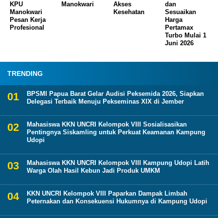
KPU
Manokwari
Akses
dan
Manokwari
Kesehatan
Sesuaikan
Pesan Kerja
Harga
Profesional
Pertamax
Turbo Mulai 1
Juni 2026
TRENDING
BPSMI Papua Barat Gelar Audisi Peksemida 2026, Siapkan
Delegasi Terbaik Menuju Pekseminas XIX di Jember
Mahasiswa KKN UNCRI Kelompok VIII Sosialisasikan
Pentingnya Siskamling untuk Perkuat Keamanan Kampung
Udopi
Mahasiswa KKN UNCRI Kelompok VIII Kampung Udopi Latih
Warga Olah Hasil Kebun Jadi Produk UMKM
KKN UNCRI Kelompok VIII Paparkan Dampak Limbah
Peternakan dan Konsekuensi Hukumnya di Kampung Udopi