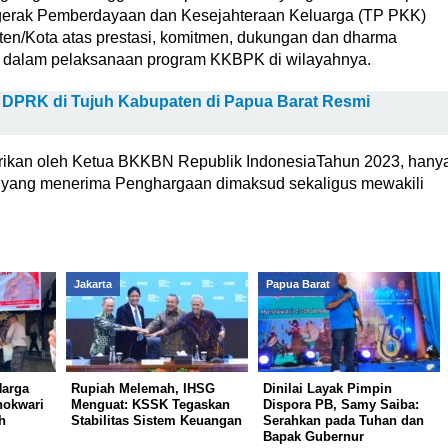
ggerak Pemberdayaan dan Kesejahteraan Keluarga (TP PKK)
ten/Kota atas prestasi, komitmen, dukungan dan dharma
a dalam pelaksanaan program KKBPK di wilayahnya.
 DPRK di Tujuh Kabupaten di Papua Barat Resmi
erikan oleh Ketua BKKBN Republik IndonesiaTahun 2023, hany
 yang menerima Penghargaan dimaksud sekaligus mewakili
Jakarta
Papua Barat
Harga
Rupiah Melemah, IHSG
Dinilai Layak Pimpin
nokwari
Menguat: KSSK Tegaskan
Dispora PB, Samy Saiba:
h
Stabilitas Sistem Keuangan
Serahkan pada Tuhan dan
Bapak Gubernur