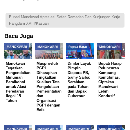
Bupati Manokwari Apresiasi Safari Ramadan Dan Kunjungan Kerja
Pangdam XVIII/Kasuari
Baca Juga
MANOKWARI
MANOKWARI
Papua Barat
MANOKWARI
Manokwari
Musprovlub
Dinilai Layak
Bupati Harap
Tegaskan
PGPI
Pimpin
Peluncuran
Pengendalian
Diharapkan
Dispora PB,
Kampung
Minuman
Tingkatkan
Samy Saiba:
Kamtibmas,
Beralkohol
Kualitas Tata
Serahkan
Ciptakan
untuk Atasi
Pengelolaan
pada Tuhan
Manokwari
Peredaran
Pemerintahan
dan Bapak
Lebih
Ilegal 15
dan
Gubernur
Kondusif
Tahun
Organisasi
PGPI dengan
Baik.
MANOKWARI
MANOKWARI
MANOKWARI
MANOKWARI