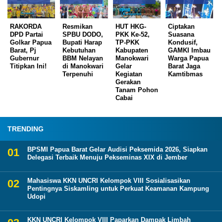
RAKORDA
Resmikan
HUT HKG-
Ciptakan
DPD Partai
SPBU DODO,
PKK Ke-52,
Suasana
Golkar Papua
Bupati Harap
TP-PKK
Kondusif,
Barat, Pj
Kebutuhan
Kabupaten
GAMKI Imbau
Gubernur
BBM Nelayan
Manokwari
Warga Papua
Titipkan Ini!
di Manokwari
Gelar
Barat Jaga
Terpenuhi
Kegiatan
Kamtibmas
Gerakan
Tanam Pohon
Cabai
TRENDING
BPSMI Papua Barat Gelar Audisi Peksemida 2026, Siapkan
Delegasi Terbaik Menuju Pekseminas XIX di Jember
Mahasiswa KKN UNCRI Kelompok VIII Sosialisasikan
Pentingnya Siskamling untuk Perkuat Keamanan Kampung
Udopi
KKN UNCRI Kelompok VIII Paparkan Dampak Limbah