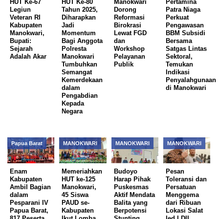
HUT Ke-67
HUT Ke-80
Manokwari
Pertamina
Legiun
Tahun 2025,
Dorong
Patra Niaga
Veteran RI
Diharapkan
Reformasi
Perkuat
Kabupaten
Jadi
Birokrasi
Pengawasan
Manokwari,
Momentum
Lewat FGD
BBM Subsidi
Bupati:
Bagi Anggota
dan
Bersama
Sejarah
Polresta
Workshop
Satgas Lintas
Adalah Akar
Manokwari
Pelayanan
Sektoral,
Tumbuhkan
Publik
Temukan
Semangat
Indikasi
Kemerdekaan
Penyalahgunaan
dalam
di Manokwari
Pengabdian
Kepada
Negara
Papua Barat
MANOKWARI
MANOKWARI
MANOKWARI
Enam
Memeriahkan
Budoyo
Pesan
Kabupaten
HUT ke-125
Harap Pihak
Toleransi dan
Ambil Bagian
Manokwari,
Puskesmas
Persatuan
dalam
45 Siswa
Aktif Mendata
Menggema
Pesparani IV
PAUD se-
Balita yang
dari Ribuan
Papua Barat,
Kabupaten
Berpotensi
Lokasi Salat
817 Peserta
Ikut Lomba
Stunting
Ied LDII