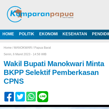
HOME
POLITIK
EKONOMI
KESEHATAN
PENDID
Home /
MANOKWARI
/
Papua Barat
Senin, 6 Maret 2023 - 14:56 WIB
Wakil Bupati Manokwari Minta
BKPP Selektif Pemberkasan
CPNS