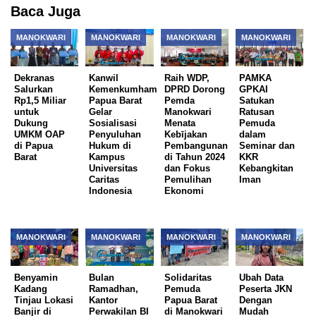
Baca Juga
MANOKWARI
MANOKWARI
MANOKWARI
MANOKWARI
Dekranas
Kanwil
Raih WDP,
PAMKA
Salurkan
Kemenkumham
DPRD Dorong
GPKAI
Rp1,5 Miliar
Papua Barat
Pemda
Satukan
untuk
Gelar
Manokwari
Ratusan
Dukung
Sosialisasi
Menata
Pemuda
UMKM OAP
Penyuluhan
Kebījakan
dalam
di Papua
Hukum di
Pembangunan
Seminar dan
Barat
Kampus
di Tahun 2024
KKR
Universitas
dan Fokus
Kebangkitan
Caritas
Pemulihan
Iman
Indonesia
Ekonomi
MANOKWARI
MANOKWARI
MANOKWARI
MANOKWARI
Benyamin
Bulan
Solidaritas
Ubah Data
Kadang
Ramadhan,
Pemuda
Peserta JKN
Tinjau Lokasi
Kantor
Papua Barat
Dengan
Banjir di
Perwakilan BI
di Manokwari
Mudah