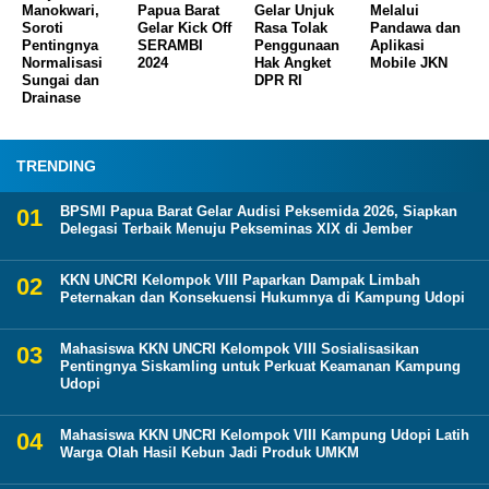
Manokwari,
Papua Barat
Gelar Unjuk
Melalui
Soroti
Gelar Kick Off
Rasa Tolak
Pandawa dan
Pentingnya
SERAMBI
Penggunaan
Aplikasi
Normalisasi
2024
Hak Angket
Mobile JKN
Sungai dan
DPR RI
Drainase
TRENDING
BPSMI Papua Barat Gelar Audisi Peksemida 2026, Siapkan
Delegasi Terbaik Menuju Pekseminas XIX di Jember
KKN UNCRI Kelompok VIII Paparkan Dampak Limbah
Peternakan dan Konsekuensi Hukumnya di Kampung Udopi
Mahasiswa KKN UNCRI Kelompok VIII Sosialisasikan
Pentingnya Siskamling untuk Perkuat Keamanan Kampung
Udopi
Mahasiswa KKN UNCRI Kelompok VIII Kampung Udopi Latih
Warga Olah Hasil Kebun Jadi Produk UMKM