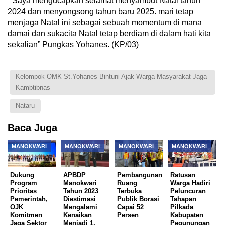
” Saya mengucapkan selamat menyambut Natal tahun
2024 dan menyongsong tahun baru 2025. mari tetap
menjaga Natal ini sebagai sebuah momentum di mana
damai dan sukacita Natal tetap berdiam di dalam hati kita
sekalian” Pungkas Yohanes. (KP/03)
Kelompok OMK St.Yohanes Bintuni Ajak Warga Masyarakat Jaga
Kambtibnas
Nataru
Baca Juga
MANOKWARI
MANOKWARI
MANOKWARI
MANOKWARI
Dukung
APBDP
Pembangunan
Ratusan
Program
Manokwari
Ruang
Warga Hadiri
Prioritas
Tahun 2023
Terbuka
Peluncuran
Pemerintah,
Diestimasi
Publik Borasi
Tahapan
OJK
Mengalami
Capai 52
Pilkada
Komitmen
Kenaikan
Persen
Kabupaten
Jaga Sektor
Menjadi 1,
Pegunungan