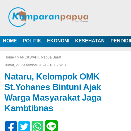
HOME
POLITIK
EKONOMI
KESEHATAN
PENDID
Home /
MANOKWARI
/
Papua Barat
Jumat, 27 Desember 2024 - 18:02 WIB
Nataru, Kelompok OMK
St.Yohanes Bintuni Ajak
Warga Masyarakat Jaga
Kambtibnas