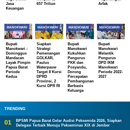
Jasa
657 Triliun
Arfak
Keuangan
MANOKWARI
MANOKWARI
MANOKWARI
MANOKWARI
Bupati
Siapkan
Bupati
Bupati
Manokwari :
Strategi
Manokwari
Manokwari
Dominggus
Pemenangan
Kukuhkan
Melantik
Mandacan
GOLKAR,
Pengurus
Pengurus
Layak Pimpin
Paulus
PKK dan
DPD IKM
Papua Barat
Waterpauw
Posyandu,
Manokwari
Periode
Target 8 Kursi
Dorong
Periode 2022-
Kedua
DPRD
Percepatan
2027
Provinsi, 2
Pembangunan
Kursi DPR RI
Berbasis
Keluarga
TRENDING
BPSMI Papua Barat Gelar Audisi Peksemida 2026, Siapkan
Delegasi Terbaik Menuju Pekseminas XIX di Jember