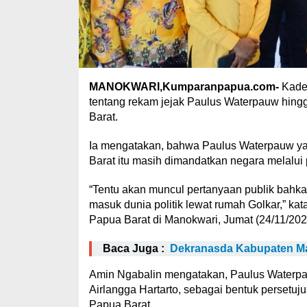
MANOKWARI,Kumparanpapua.com-
Kader
tentang rekam jejak Paulus Waterpauw hingg
Barat.
Ia mengatakan, bahwa Paulus Waterpauw yan
Barat itu masih dimandatkan negara melalui pa
“Tentu akan muncul pertanyaan publik bahkan
masuk dunia politik lewat rumah Golkar,” ka
Papua Barat di Manokwari, Jumat (24/11/202
Baca Juga :
Dekranasda Kabupaten Ma
Amin Ngabalin mengatakan, Paulus Waterpau
Airlangga Hartarto, sebagai bentuk persetu
Papua Barat.