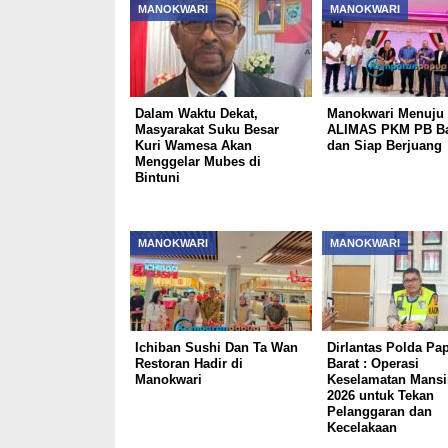
MANOKWARI
MANOKWARI
Dalam Waktu Dekat,
Manokwari Menuju 
Masyarakat Suku Besar
ALIMAS PKM PB Ba
Kuri Wamesa Akan
dan Siap Berjuang
Menggelar Mubes di
Bintuni
MANOKWARI
MANOKWARI
Ichiban Sushi Dan Ta Wan
Dirlantas Polda Pa
Restoran Hadir di
Barat : Operasi
Manokwari
Keselamatan Mans
2026 untuk Tekan
Pelanggaran dan
Kecelakaan