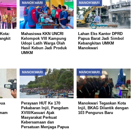
MANOKWARI
MANOKWARI
Kota:
Mahasiswa KKN UNCRI
Lahan Eks Kantor DPRD
ngkit
Kelompok VIII Kampung
Papua Barat Jadi Simbol
Udopi Latih Warga Olah
Kebangkitan UMKM
Hasil Kebun Jadi Produk
Manokwari
UMKM
MANOKWARI
MANOKWARI
pua
Perayaan HUT Ke 170
Manokwari Tegaskan Kota
Pekabaran Injil, Pangdam
Injil, BKAG Dilantik dengan
inam
XVIII/Kasuari Ajak
103 Pengurus Baru
Masyarakat Perkuat
Kebersamaan dan
Persatuan Menjaga Papua