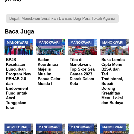
Bupati Manokwari Serahkan Bansos Bagi Para Tokoh Agama
Baca Juga
MANOKWARI
MANOKWARI
MANOKWARI
MANOKWARI
BPJS
Badan
Tiba di
Buka Lomba
Kesehatan
Koordinasi
Manokwari,
Cipta Menu
Luncurkan
Majelis
Top Skor Sea
B2SA dan
Program New
Muslim
Games 2023
Tari
REHAB 2.0
Papua Gelar
Diarak Dalam
Tradisional,
dan
Musda l
Kota
Bupati
Endowment
Dorong
Fund untuk
Kreatifitas
Atasi
Menu Lokal
Tunggakan
dan Budaya
Iuran
ADVETORIAL
MANOKWARI
MANOKWARI
MANOKWARI