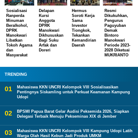
Sosialisasi
Delapan
Hermus
Resmi
Ranperda
Kursi
Soroti Kerja
Dikukuhkan,
Minuman
Anggota
Sama
Pengurus
Beralkohol,
DPRK
Investor
Paguyuban
DPRK
Manokwari
Tiongkok,
Demak
Manokwari
Dikhususkan
Tekankan
Bintoro
Libatkan
Bagi Suku
Kemandirian
Manokwari
Tokoh Agama
Arfak dan
Daerah
Periode 2023-
dan
Doreri
2028 Diketuai
Masyarakat
MUKRIANTO
TRENDING
Mahasiswa KKN UNCRI Kelompok VIII Sosialisasikan
Pentingnya Siskamling untuk Perkuat Keamanan Kampung
Udopi
BPSMI Papua Barat Gelar Audisi Peksemida 2026, Siapkan
Delegasi Terbaik Menuju Pekseminas XIX di Jember
Mahasiswa KKN UNCRI Kelompok VIII Kampung Udopi Latih
Warga Olah Hasil Kebun Jadi Produk UMKM