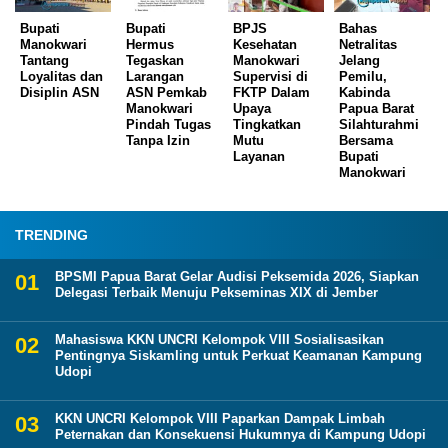
Bupati
Bupati
BPJS
Bahas
Manokwari
Hermus
Kesehatan
Netralitas
Tantang
Tegaskan
Manokwari
Jelang
Loyalitas dan
Larangan
Supervisi di
Pemilu,
Disiplin ASN
ASN Pemkab
FKTP Dalam
Kabinda
Manokwari
Upaya
Papua Barat
Pindah Tugas
Tingkatkan
Silahturahmi
Tanpa Izin
Mutu
Bersama
Layanan
Bupati
Manokwari
TRENDING
BPSMI Papua Barat Gelar Audisi Peksemida 2026, Siapkan
Delegasi Terbaik Menuju Pekseminas XIX di Jember
Mahasiswa KKN UNCRI Kelompok VIII Sosialisasikan
Pentingnya Siskamling untuk Perkuat Keamanan Kampung
Udopi
KKN UNCRI Kelompok VIII Paparkan Dampak Limbah
Peternakan dan Konsekuensi Hukumnya di Kampung Udopi