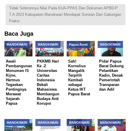
Tidak Sinkronnya Nilai Pada KUA-PPAS Dan Dokumen APBD-P
T.A 2023 Kabupaten Manokwari Mendapat Sorotan Dari Gabungan
Fraksi
Baca Juga
MANOKWARI
MANOKWARI
Papua Barat
MANOKWARI
Awali
PKKMB Hari
Sah!
Pidar Papua
Pembangunan
Ke -2
Kornelius
Barat Dukung
Monumen IS
Universitas
Mangalik
Pelantikan
Kijne,
Caritas
Terpilih
Kadin, Desak
Hermus
Indonesia
Kembali
Pemerintah
Tegaskan
Bekali
sebagai
Transparan
Pentingnya
Mahasiswa
Ketua IKT
dan Adil
Merawat
Membangun
Papua Barat
Sejarah
Budaya Anti
Papua
Korupsi
MANOKWARI
MANOKWARI
MANOKWARI
MANOKWARI