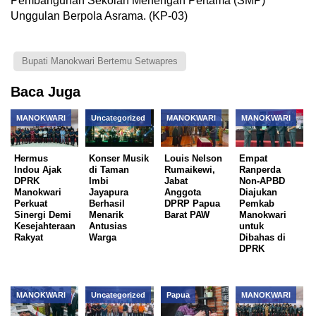
Pembangunan Sekolah Menengah Pertama (SMP)
Unggulan Berpola Asrama. (KP-03)
Bupati Manokwari Bertemu Setwapres
Baca Juga
MANOKWARI
Uncategorized
MANOKWARI
MANOKWARI
Hermus
Konser Musik
Louis Nelson
Empat
Indou Ajak
di Taman
Rumaikewi,
Ranperda
DPRK
Imbi
Jabat
Non-APBD
Manokwari
Jayapura
Anggota
Diajukan
Perkuat
Berhasil
DPRP Papua
Pemkab
Sinergi Demi
Menarik
Barat PAW
Manokwari
Kesejahteraan
Antusias
untuk
Rakyat
Warga
Dibahas di
DPRK
MANOKWARI
Uncategorized
Papua
MANOKWARI