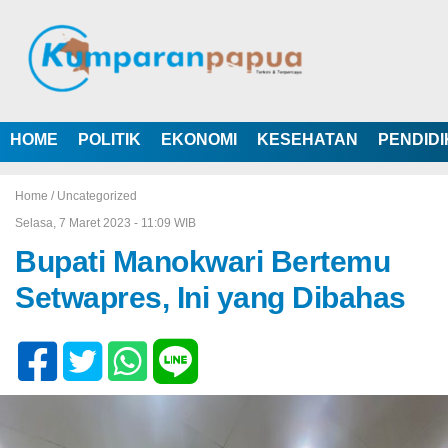
HOME
POLITIK
EKONOMI
KESEHATAN
PENDID
Home /
Uncategorized
Selasa, 7 Maret 2023 - 11:09 WIB
Bupati Manokwari Bertemu
Setwapres, Ini yang Dibahas