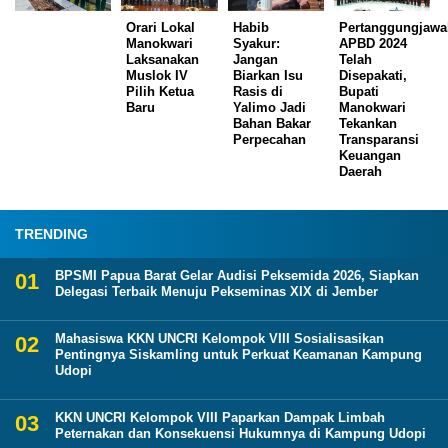
Orari Lokal
Habib
Pertanggungjaw
Manokwari
Syakur:
APBD 2024
Laksanakan
Jangan
Telah
Muslok IV
Biarkan Isu
Disepakati,
Pilih Ketua
Rasis di
Bupati
Baru
Yalimo Jadi
Manokwari
Bahan Bakar
Tekankan
Perpecahan
Transparansi
Keuangan
Daerah
TRENDING
BPSMI Papua Barat Gelar Audisi Peksemida 2026, Siapkan
Delegasi Terbaik Menuju Pekseminas XIX di Jember
Mahasiswa KKN UNCRI Kelompok VIII Sosialisasikan
Pentingnya Siskamling untuk Perkuat Keamanan Kampung
Udopi
KKN UNCRI Kelompok VIII Paparkan Dampak Limbah
Peternakan dan Konsekuensi Hukumnya di Kampung Udopi